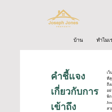
บ้าน
ทำไมเ
เว็
คำชี้แจง
ที่
ถึง
เกี่ยวกับการ
อย่
พิก
Jo
เข้าถึง
สาม