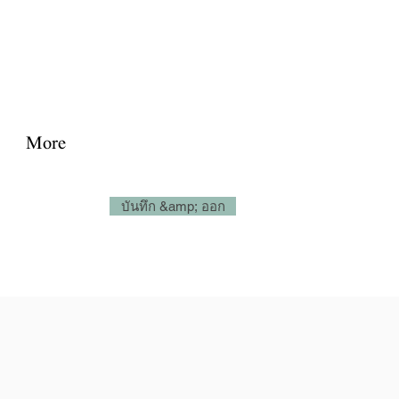
josephjonesproperty@gmail.com
+66(0)945965591
เข้าสู่ระบบ
More
บันทึก &amp; ออก